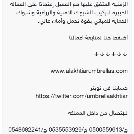
الزمنية المتفق عليها مع العميل إعتمادًا على العمالة
الخبيرة لتركيب الشبوك الامنية والزراعية وشبوك
الحماية للمباني بقوة تحمل وأمان عالي.
اضغط هنا لمتابعة اعمالنا
↓↓↓↓↓↓
www.alakhtiarumbrellas.com
حسابنا فى تويتر
https://twitter.com/umbrellaakhtiar
للإتصال من داخل المملكة
ج/0500559613 ج/0535553929 ج/0548682241