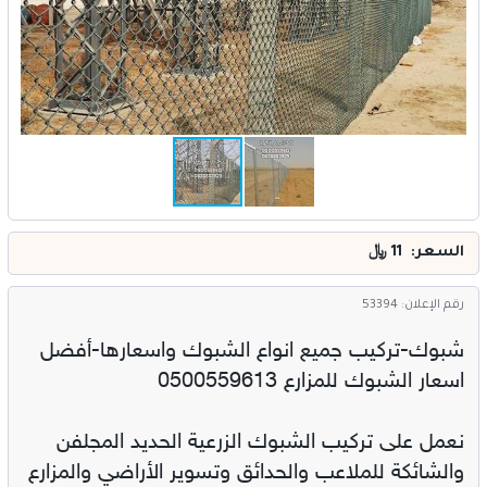
خدمات
المدونة
إتصل بنا
اتفاقية الاستخدام
الشروط & السياسات
السعر: 11
﷼
تسجيل دخول
التسجيل في الموقع
رقم الإعلان: 53394
شبوك-تركيب جميع انواع الشبوك واسعارها-أفضل
اسعار الشبوك للمزارع 0500559613
نعمل على تركيب الشبوك الزرعية الحديد المجلفن
والشائكة للملاعب والحدائق وتسوير الأراضي والمزارع