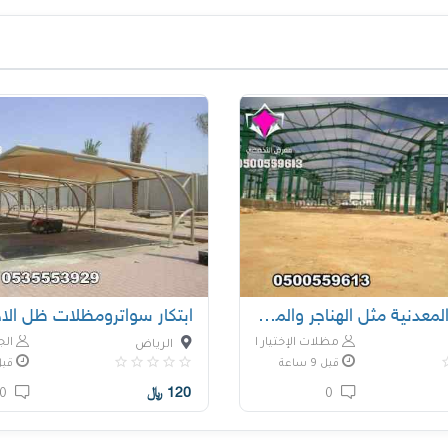
الانشاءات المعدنية مثل الهناجر والمصانع
ابتكار سواترومظلات ظل الاخت
مظلات الإختيار الأول
الج
الرياض
قبل 9 ساعة
قبل 9 س
120
﷼
0
0