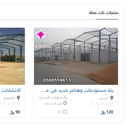
منتجات ذات صلة
بناء مستودعات وهناجر حديد في عسير O5OO559613
مظلات الإختيار الأول
عسير
القصيم
قبل 9 ساعة
120
﷼
90
﷼
0