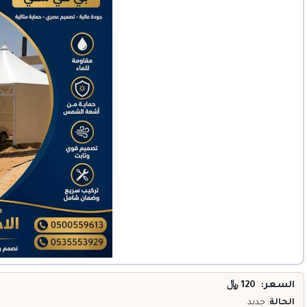
خدمات
المدونة
إتصل بنا
اتفاقية الاستخدام
الشروط & السياسات
تسجيل دخول
التسجيل في الموقع
السعر: 120
﷼
الحالة
: جديد