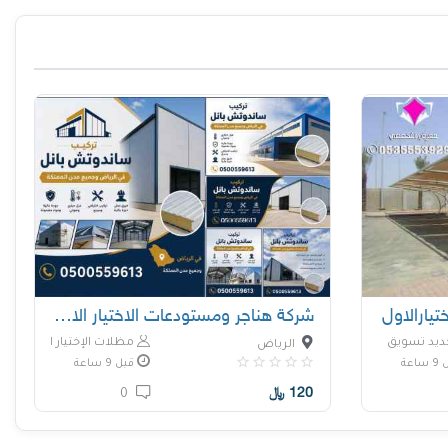
يارالاول
شركة هناجر ومستودعات الاختيار الاول للمقاولات
ديد تسويق
مظلات الإختيار الأول
الرياض
اعة
قبل 9 ساعة
120
﷼
0