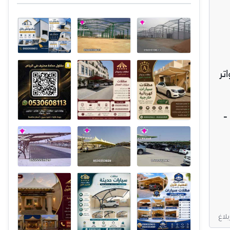
تر
ل حديثة -
بلاغ