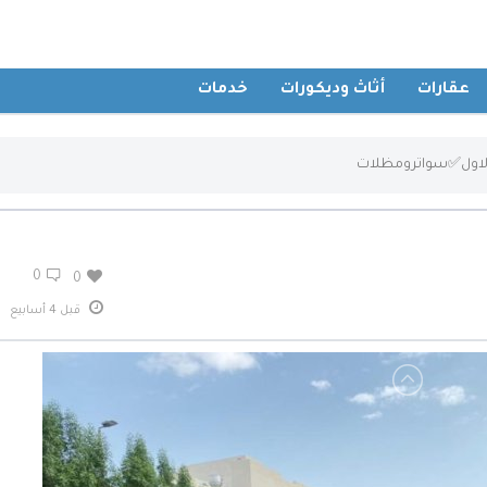
عقارات
أثاث وديكورات
خدمات
ارالاول✅سواترومظلات
0
0
قبل 4 أسابيع