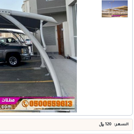
خدمات
المدونة
إتصل بنا
اتفاقية الاستخدام
الشروط & السياسات
تسجيل دخول
التسجيل في الموقع
السعر: 120
﷼