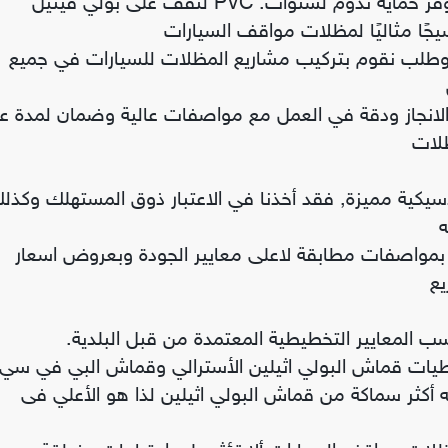
سقيفة HDPE بمواد عالية الجودة تعزز القوة والمتانة وتوفر حماية تدوم لسنوات. PVC لتقف على بولي فينيل
جًا مثاليًا لمظلات مواقف السيارات
طلب نقوم بتركيب مشاريع المظلات للسيارات في جميع
انجاز ودقة في العمل مع مواصفات عالية وضمان لمدة ع
ظلات
يكية مميزة, فقد أخذنا في الاعتبار ذوق المستهلك وكذل
ه
بمواصفات مطابقة لاعلى معايير الجودة وبعروض اسعار
يع
طيات قماش البولي اثيلين الأسترالي وقماش البي في سي
ه أكثر سماكة من قماش البولي اثيلين لذا هو الأعلي فى