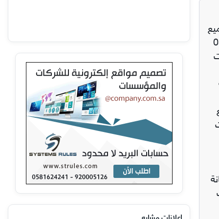
جميع
/0500559613
ت
نة
إعلانات مشابه