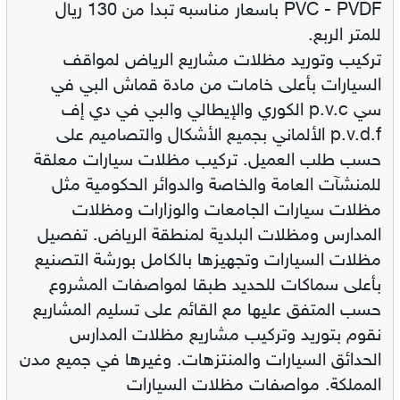
PVC - PVDF باسعار مناسبه تبدا من 130 ريال
للمتر الربع.
تركيب وتوريد مظلات مشاريع الرياض لمواقف
السيارات بأعلى خامات من مادة قماش البي في
سي p.v.c الكوري والإيطالي والبي في دي إف
p.v.d.f الألماني بجميع الأشكال والتصاميم على
حسب طلب العميل. تركيب مظلات سيارات معلقة
للمنشآت العامة والخاصة والدوائر الحكومية مثل
مظلات سيارات الجامعات والوزارات ومظلات
المدارس ومظلات البلدية لمنطقة الرياض. تفصيل
مظلات السيارات وتجهيزها بالكامل بورشة التصنيع
بأعلى سماكات للحديد طبقا لمواصفات المشروع
حسب المتفق عليها مع القائم على تسليم المشاريع
نقوم بتوريد وتركيب مشاريع مظلات المدارس
الحدائق السيارات والمنتزهات. وغيرها في جميع مدن
المملكة. مواصفات مظلات السيارات