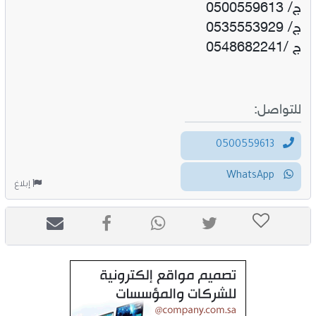
ج/ 0500559613
ج/ 0535553929
ج /0548682241
للتواصل:
0500559613
WhatsApp
إبلاغ