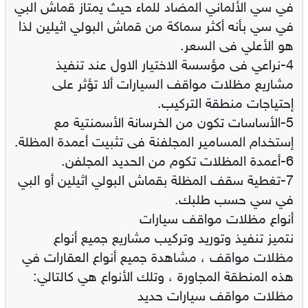
في سي الألماني ‏المضاد للماء حيث يمتاز قماش البي
في سي بأنه أكثر سماكة من قماش البولي اثيلين لذا
هو الأعلي فى السعر.‏
‏4-نراعي فى مؤسسة الاختيار الاول عند تنفيذ
مشاريع مظلات مواقف السيارات ألا تؤثر على
إحتياجات منطقة التركيب.‏
‏5-الأساسات تكون من الخرسانة الأسمنتية مع
إستخدام المسامير المجلفنة فى تثبيت أعمدة المظلة.‏
‏7-تغطية سقف المظلة بقماش البولي اثيلين أو البي
في سي حسب طلبك.‏
أنواع مظلات مواقف سيارات
نتميز تنفيذ وتوريد وتركيب مشاريع جميع أنواع
مظلات مواقف ، مشاهدة جميع أنواع العقارات في
هذه المنطقة المجاورة ، وتلك الأنواع هي كالتالي:
مظلات مواقف سيارات حديد