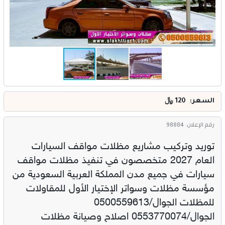
خدمات
المدونة
إتصل بنا
اتفاقية الاستخدام
الشروط & السياسات
السعر: 120
﷼
تسجيل دخول
رقم الإعلان: 98884
التسجيل في الموقع
توريد وتركيب مشاريع مظلات مواقف السيارات
العام 2027 متخصصون في تنفيذ مظلات مواقف
سيارات في جميع مدن المملكة العربية السعودية من
مؤسسة مظلات وسواتر الإختيار الأول للمقاولات
للمظلات الجوال/0500559613
الجوال/0553770074 اصلاح وصيانة مظلات