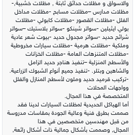
والاسواق و مظلات حدائق ثابتة , مظلات خشبية,-
مظلات مدارس –مظلات مسابح -مظلات مداخل
الفلل -مظلات القصور -مظلات كابولي -مظلات
بولي ايثيلين -سواتر شينكو -سواتر بلاستيك –سواتر
شرائح حديد -سواتر مجدول حديد -بيوت شعر عادية
وملكية -مظلات هرمية -مظلات سيارات مخروطية
-مظلات المتنزهات العامة -مظلات الخزانات
والأسطح المنزلية –تنفيذ هناجر حديد الزامل
والشاهين وبتلر. -تنفيذ جميع أنواع الشبوك الزراعية.
-تركيب قرميد حديد وملون لأسطح المنازل والفلل
وواجهات المحلات
المتخصصة في هذا المجال.
أما الهياكل الحديدية لمظلات السيارات لدينا فقد
صممت بطرق فنية وعالية الجودة بمقاسات مدروسة
من قبل مهندسين متخصصين في هذا
المجال, وصممت بأشكال جمالية ذات أشكال رائعة,