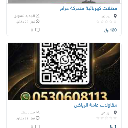
مظلات كهربائية متحركة حراج
الجديد تسويق
الرياض
قبل 29 دقائق
120
﷼
0
مقاولات عامة الرياض
مقاولاتك
الرياض
قبل 29 دقائق
1
﷼
0