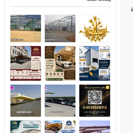
05005596. خبرة