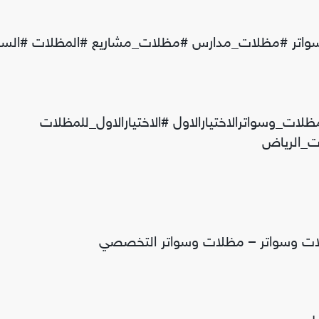
اتر #مظلات_مدارس #مظلات_مشاريع #المظلات #السوا
لات_السيارات #مظلات_وسواترالاختيارالاول #الاختيارالاول_للمظلات
ت_الرياض
ت وسواتر – مظلات وسواتر التخصصي