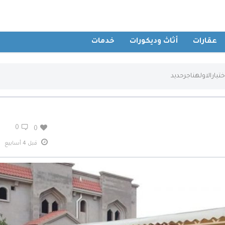
عقارات
أثاث وديكورات
خدمات
يارالاولهناجرحديد
0
0
قبل 4 أسابيع