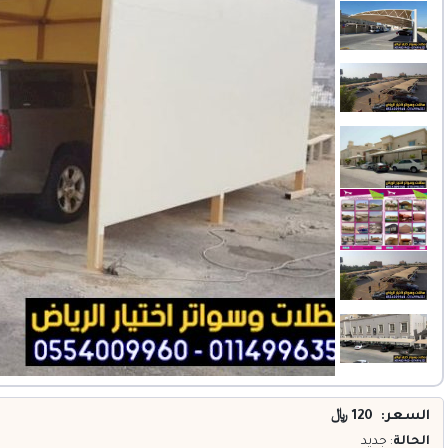
خدمات
المدونة
إتصل بنا
اتفاقية الاستخدام
الشروط & السياسات
تسجيل دخول
التسجيل في الموقع
السعر: 120
﷼
الحالة
: جديد