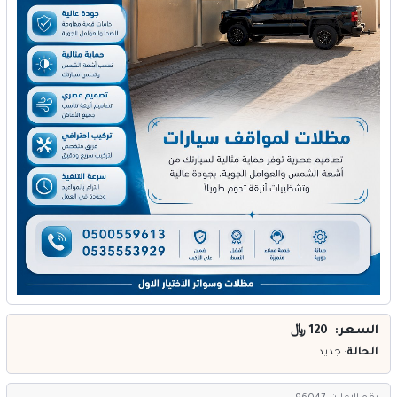
خدمات
المدونة
إتصل بنا
اتفاقية الاستخدام
الشروط & السياسات
تسجيل دخول
التسجيل في الموقع
السعر: 120
﷼
الحالة
: جديد