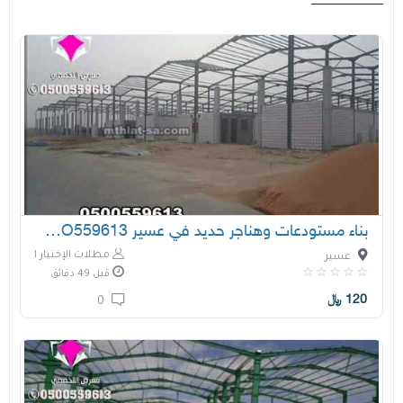
بناء مستودعات وهناجر حديد في عسير O5OO559613
مظلات الإختيار الأول
عسير
قبل 49 دقائق
120
﷼
0