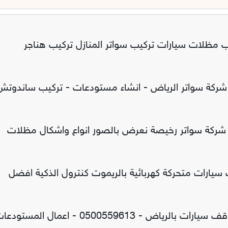
ب مظلات سيارات تركيب سواتر المنازل تركيب هناجر
 شركة سواتر الرياض - انشاء مستودعات - تركيب ساندوتش
شركة سواتر رخيصة نعرض بالصور انواع واشكال مظلات
يارات متحركة كهربائية بالريموت كنترول الذكية افضل
معرض مظلات وسواتر الاختيار الاول تركيب مظلات مواقف سيارات بالرياض - 0500559613 - اعمال