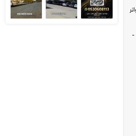
تر
ل حديثة -