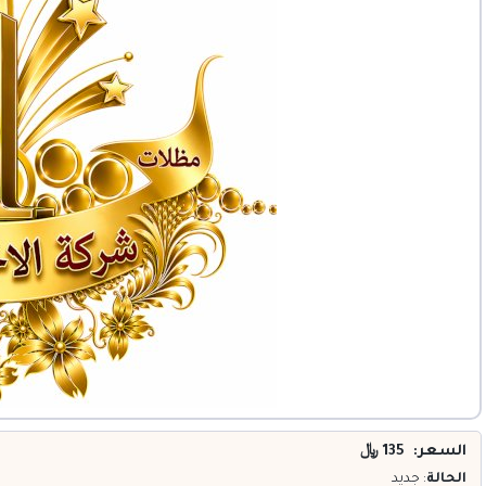
خدمات
المدونة
إتصل بنا
اتفاقية الاستخدام
الشروط & السياسات
تسجيل دخول
التسجيل في الموقع
السعر: 135
﷼
الحالة
: جديد