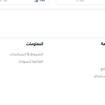
135
﷼
0
0
عة
المعلومات
الشروط & السياسات
القائمة السوداء
قع
ستخدام