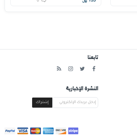
135
﷼
0
تابعنا
النشرة الإخبارية
إشتراك