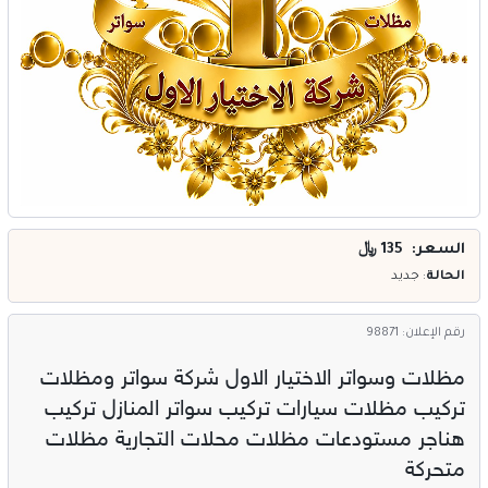
خدمات
المدونة
إتصل بنا
اتفاقية الاستخدام
الشروط & السياسات
السعر: 135
﷼
تسجيل دخول
الحالة
: جديد
التسجيل في الموقع
رقم الإعلان: 98871
مظلات وسواتر الاختيار الاول شركة سواتر ومظلات
تركيب مظلات سيارات تركيب سواتر المنازل تركيب
هناجر مستودعات مظلات محلات التجارية مظلات
متحركة