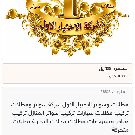
خدمات
المدونة
إتصل بنا
اتفاقية الاستخدام
الشروط & السياسات
السعر: 135
﷼
تسجيل دخول
الحالة
: جديد
التسجيل في الموقع
رقم الإعلان: 98872
مظلات وسواتر الاختيار الاول شركة سواتر ومظلات
تركيب مظلات سيارات تركيب سواتر المنازل تركيب
هناجر مستودعات مظلات محلات التجارية مظلات
متحركة