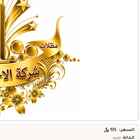
خدمات
المدونة
إتصل بنا
اتفاقية الاستخدام
الشروط & السياسات
تسجيل دخول
التسجيل في الموقع
السعر: 135
﷼
الحالة
: جديد