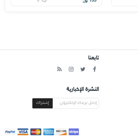
135
﷼
0
تابعنا
النشرة الإخبارية
إشتراك