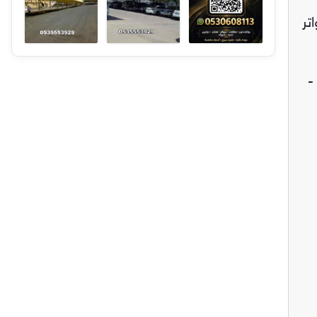
تر
ل حديثة -