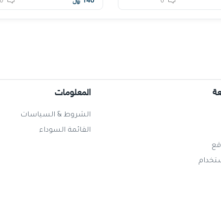
140
﷼
0
0
عة
المعلومات
الشروط & السياسات
القائمة السوداء
قع
ستخدام