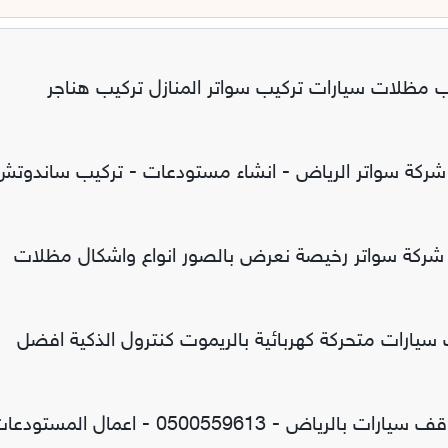
ب مظلات سيارات تركيب سواتر المنازل تركيب هناجر
 شركة سواتر الرياض - انشاء مستودعات - تركيب ساندوتش
شركة سواتر رخيصة نعرض بالصور انواع واشكال مظلات
يارات متحركة كهربائية بالريموت كنترول الذكية افضل
معرض مظلات وسواتر الاختيار الاول تركيب مظلات مواقف سيارات بالرياض - 0500559613 - اعمال