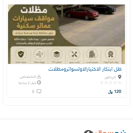
ظل ابتكار الاختيارالاولسواترومظلات
التخصصي
الرياض
قبل 2 ساعة
120
﷼
0