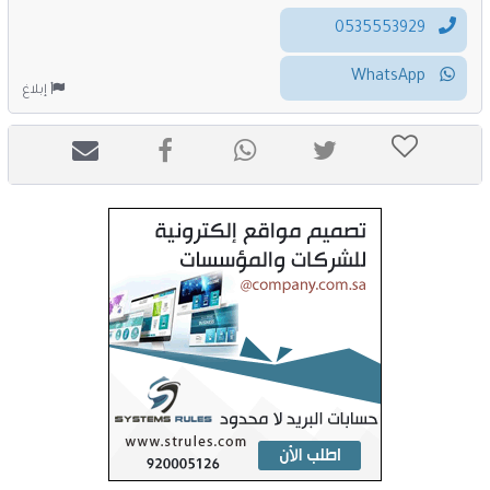
0535553929
WhatsApp
إبلاغ