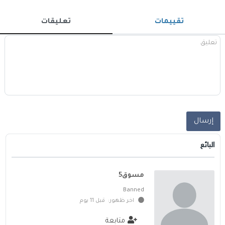
تقييمات
تعليقات
إرسال
البائع
مسوق5
Banned
اخر ظهور: قبل 11 يوم
متابعة