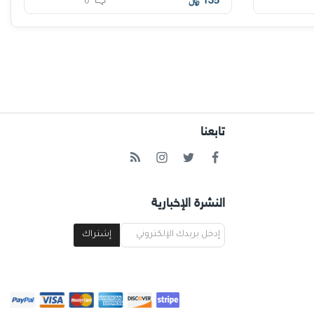
135
﷼
0
تابعنا
النشرة الإخبارية
إشتراك