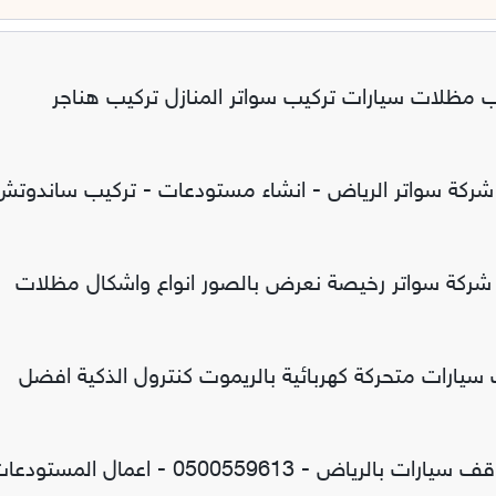
ب مظلات سيارات تركيب سواتر المنازل تركيب هناجر
 شركة سواتر الرياض - انشاء مستودعات - تركيب ساندوتش
شركة سواتر رخيصة نعرض بالصور انواع واشكال مظلات
يارات متحركة كهربائية بالريموت كنترول الذكية افضل
معرض مظلات وسواتر الاختيار الاول تركيب مظلات مواقف سيارات بالرياض - 0500559613 - اعمال