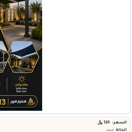
خدمات
المدونة
إتصل بنا
اتفاقية الاستخدام
الشروط & السياسات
تسجيل دخول
التسجيل في الموقع
السعر: 120
﷼
الحالة
: جديد