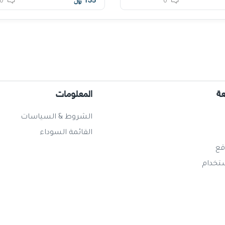
135
﷼
0
0
عة
المعلومات
الشروط & السياسات
القائمة السوداء
قع
ستخدام