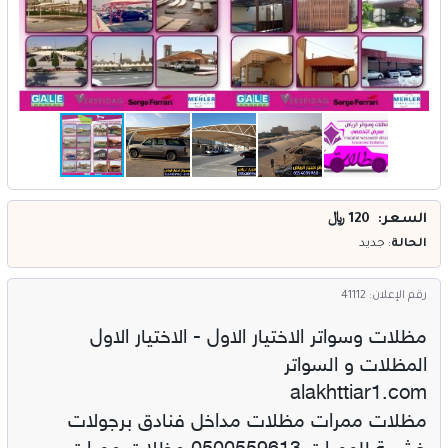
خدمات
المدونة
إتصل بنا
اتفاقية الاستخدام
الشروط & السياسات
السعر: 120
﷼
تسجيل دخول
الحالة
: جديد
التسجيل في الموقع
رقم الإعلان: 41112
مظلات وسواتر الاختيار الاول - الاختيار الاول
المظلات و السواتر
alakhttiar1.com
مظلات ممرات مظلات مداخل فنادق برجولات