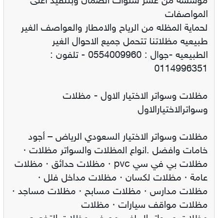
مؤسسة من عشر سنوات الضمان وبتنفيذ اعلى
المواصفات
لحماية المظله من الرياح والامطار والعواصف الغير
طبيعيه مظلاتنا تتحمل جميع الاحوال الغير
الطبيعيه -جوال : 0554009960 - تلفون :
0114996351
مظلات وسواتر الاختيار الاول - مظلات
وسواترالاختيارالاول
مظلات وسواتر الاختيار السعودي الرياض – أجود
خامات وافضل .انواع المظلات والسواتر مظلات ·
مظلات بي في سي pvc · مظلات حدائق · مظلات
عامة · مظلات لكسان · مظلات مداخل فلل ·
مظلات مدارس · مظلات مسابح · مظلات مساجد ·
مظلات مواقف سيارات · مظلات