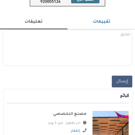
تقييمات
تعليقات
إرسال
البائع
مصنع التخصصي
اخر ظهور: قبل 3 يوم
إظهار