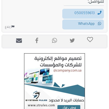
للتواصل:
0500559613
WhatsApp
إبلاغ