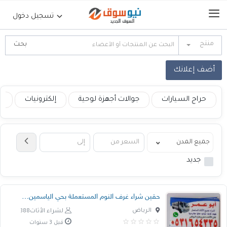
تسجيل دخول
منتج
الرئيسية
أضف إعلانك
حراج السيارات
حراج السيارات
جوالات أجهزة لوحية
إلكترونيات
ع
جوالات أجهزة لوحية
إلكترونيات
جديد
عقارات
حقين شراء غرف النوم المستعملة بحي الياسمين 05
أثاث وديكورات
الرياض
لشراء الأثاث888
قبل 3 سنوات