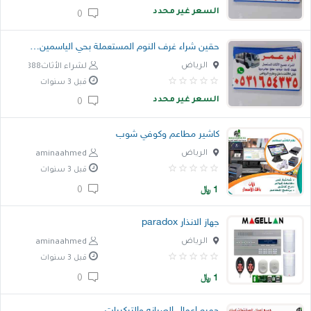
السعر غير محدد
0
خدمات
حقين شراء غرف النوم المستعملة بحي الياسمين 05
المدونة
الرياض
لشراء الأثاث888
قبل 3 سنوات
إتصل بنا
السعر غير محدد
0
اتفاقية الاستخدام
كاشير مطاعم وكوفي شوب
الشروط & السياسات
الرياض
aminaahmed
تسجيل دخول
قبل 3 سنوات
التسجيل في الموقع
1
﷼
0
جهاز الانذار paradox
الرياض
aminaahmed
قبل 3 سنوات
1
﷼
0
جميع اعمال الصيانه والتركيبات