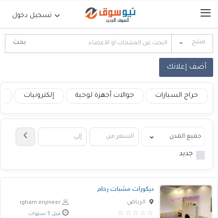
تسجيل دخول
منتج
الرئيسية
أضف إعلانك
حراج السيارات
حراج السيارات
جوالات أجهزة لوحية
إلكترونيات
ع
جوالات أجهزة لوحية
إلكترونيات
جديد
عقارات
ديكورات مشبات رخام
أثاث وديكورات
الرياض
nagham.enjineer
قبل 3 سنوات