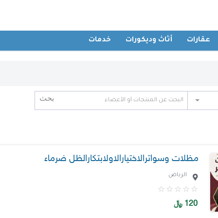
عقارات
أثاث وديكورات
خدمات
مظلات وسواترالاختيارالاولابتكارالظل ضرماء
الرياض
120
﷼