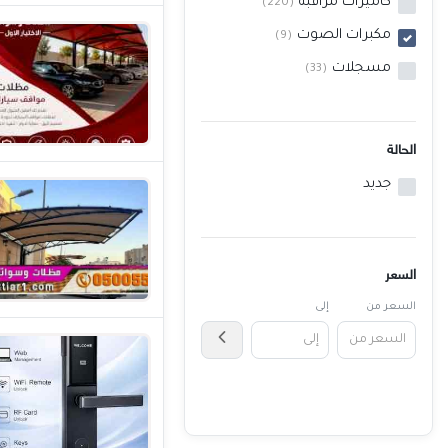
كاميرات مراقبة
(220)
خدمات
مكبرات الصوت
(9)
مسجلات
(33)
المدونة
إتصل بنا
الحالة
اتفاقية الاستخدام
جديد
الشروط & السياسات
تسجيل دخول
التسجيل في الموقع
السعر
السعر من
إلى