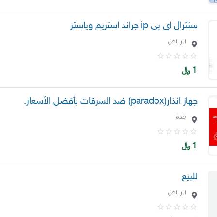
سنترال اى بى ip جراند استريم وياستر
الرياض
1
﷼
جهاز انذار(paradox) ضد السرقات بأفضل الأسعار.
جدة
1
﷼
للبيع
الرياض