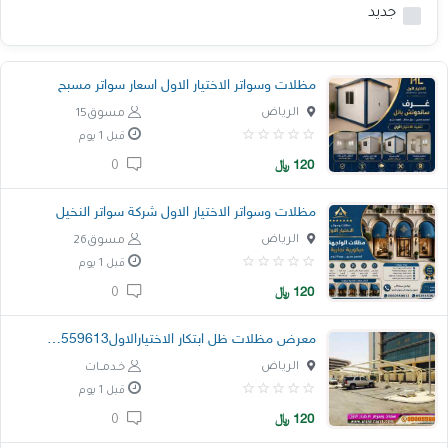
جديد
خدمات
المدونة
مظلات وسواتر الاختيار الاول اسعار سواتر مسبح
الرياض
مسوق15
إتصل بنا
قبل 1 يوم
اتفاقية الاستخدام
120
﷼
0
الشروط & السياسات
مظلات وسواتر الاختيار الاول شركة سواتر النخيل
تسجيل دخول
الرياض
مسوق26
قبل 1 يوم
التسجيل في الموقع
120
﷼
0
معرض مظلات ظل ابتكار الاختيارالاولO5OO559613
الرياض
خـدمــات
قبل 1 يوم
120
﷼
0