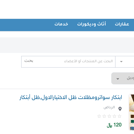
عقارات
أثاث وديكورات
خدمات
ابتكار سواترومظلات ظل الاختيارالاول,ظل أبتكار
الرياض
120
﷼