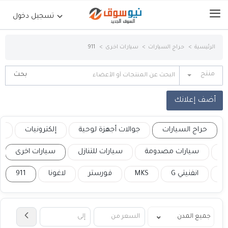
تسجيل دخول
الرئيسية
حراج السيارات
سيارات اخرى
911
الرئيسية
منتج
حراج السيارات
أضف إعلانك
جوالات أجهزة لوحية
حراج السيارات
جوالات أجهزة لوحية
إلكترونيات
ع
إلكترونيات
ي
سيارات مصدومة
سيارات للتنازل
سيارات اخرى
L
انفنيتي G
MKS
فورستر
لاغونا
911
عقارات
أثاث وديكورات