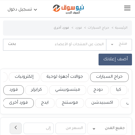
تسجيل دخول
الرئيسية
حراج السيارات
فورد
فورد أخرى
الرئيسية
منتج
حراج السيارات
أضف إعلانك
جوالات أجهزة لوحية
حراج السيارات
جوالات أجهزة لوحية
إلكترونيات
ع
إلكترونيات
كيا
دودج
ميتسوبيشي
كرايزلر
فورد
روس
اكسبيدشن
موستنج
ايدج
فورد أخرى
عقارات
أثاث وديكورات