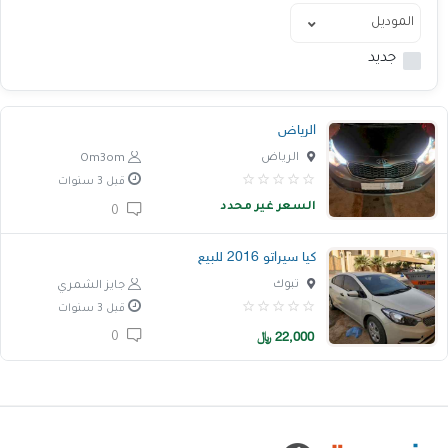
خدمات
جديد
المدونة
إتصل بنا
الرياض
اتفاقية الاستخدام
الرياض
Om3om
قبل 3 سنوات
الشروط & السياسات
السعر غير محدد
0
تسجيل دخول
كيا سيراتو 2016 للبيع
التسجيل في الموقع
تبوك
جايز الشمري
قبل 3 سنوات
22,000
﷼
0