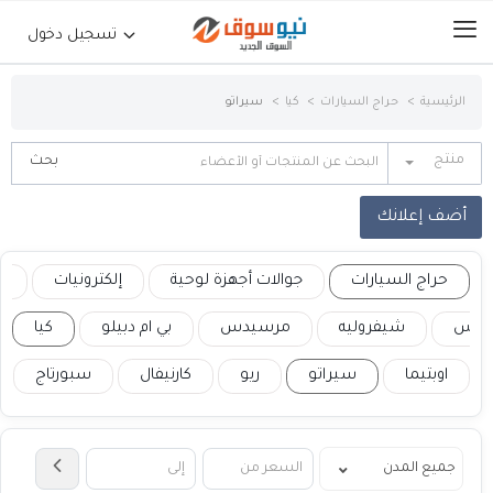
تسجيل دخول
الرئيسية
حراج السيارات
كيا
سيراتو
الرئيسية
منتج
حراج السيارات
أضف إعلانك
جوالات أجهزة لوحية
حراج السيارات
جوالات أجهزة لوحية
إلكترونيات
ع
إلكترونيات
كزس
شيفروليه
مرسيدس
بي ام دبيلو
كيا
اوبتيما
سيراتو
ريو
كارنيفال
سبورتاج
عقارات
أثاث وديكورات