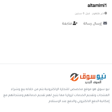
altamimi1
خدمات
اخر ظهور: قبل 6 سنين
المدونة
إرسال رسالة
متابعة
إتصل بنا
اتفاقية الاستخدام
الشروط & السياسات
تسجيل دخول
التسجيل في الموقع
نيو سوق هو موقع مخصص للتجارة الإلكترونية يتم من خلاله بيع وشراء
المنتجات وتقديم الخدمات لزوارنا مما يتيح لهم تقديم خدماتهم ومنتجاتهم مع
إمكانية الدفع الالكتروني والدفع عند الإستلام