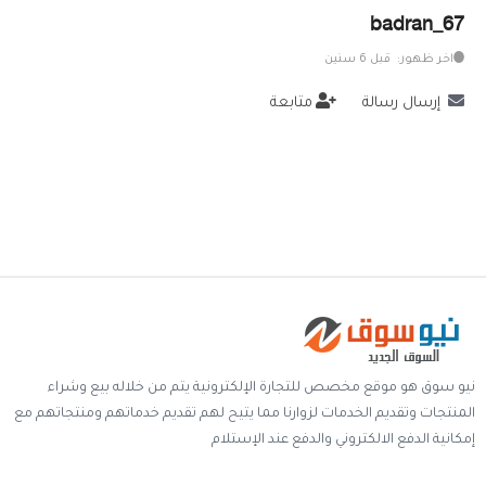
badran_67
خدمات
اخر ظهور: قبل 6 سنين
المدونة
إرسال رسالة
متابعة
إتصل بنا
اتفاقية الاستخدام
الشروط & السياسات
تسجيل دخول
التسجيل في الموقع
نيو سوق هو موقع مخصص للتجارة الإلكترونية يتم من خلاله بيع وشراء
المنتجات وتقديم الخدمات لزوارنا مما يتيح لهم تقديم خدماتهم ومنتجاتهم مع
إمكانية الدفع الالكتروني والدفع عند الإستلام