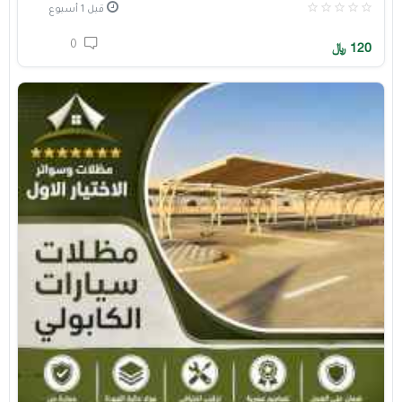
قبل 1 أسبوع
0
120
﷼