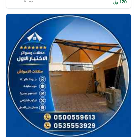
0
120
﷼