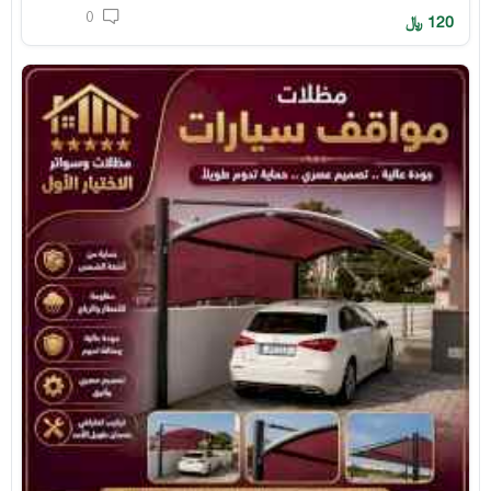
0
120
﷼