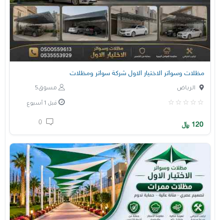
مظلات وسواتر الاختيار الاول شركة سواتر ومظلات
الرياض
مسوق5
قبل 1 أسبوع
0
120
﷼