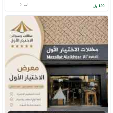
0
120
﷼