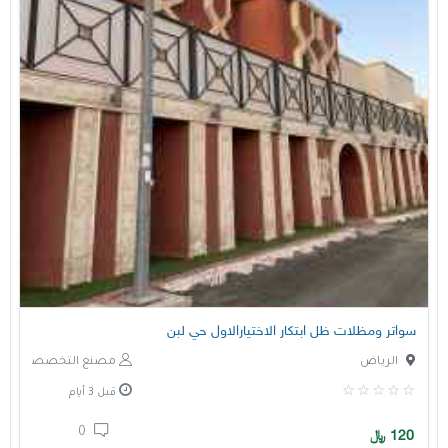
سواتر ومظلات ظل ابتكار الاختيارالاول حي لبن
الرياض
مصنع التخصصي
قبل 3 أيام
0
120
﷼