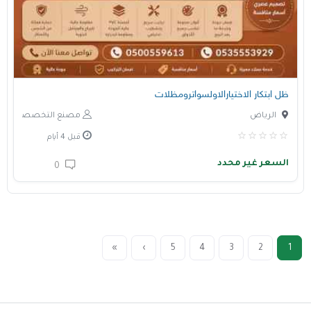
ظل ابتكار الاختيارالاولسواترومظلات
الرياض
مصنع التخصصي
قبل 4 أيام
السعر غير محدد
0
»
›
5
4
3
2
1