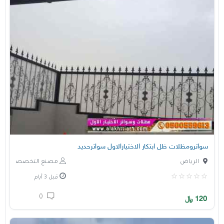
سواترومظلات ظل ابتكار الاختيارالاول سواترحديد
الرياض
مصنع التخصصي
قبل 3 أيام
0
120
﷼