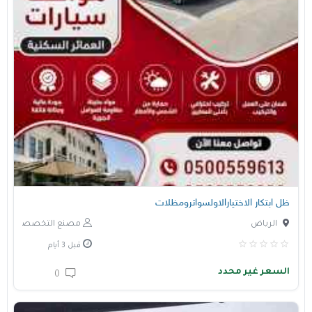
ظل ابتكار الاختيارالاولسواترومظلات
الرياض
مصنع التخصصي
قبل 3 أيام
السعر غير محدد
0