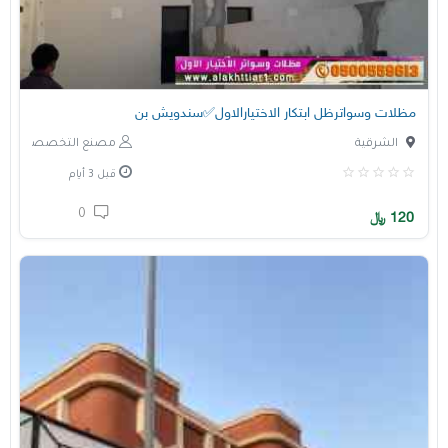
مظلات وسواترظل ابتكار الاختيارالاول✅سندويش بن
الشرقية
مصنع التخصصي
قبل 3 أيام
0
120
﷼