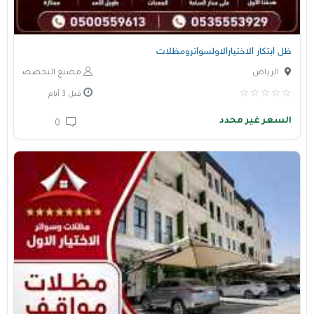
ظل ابتكار الاختيارالاولسواترومظلات
الرياض
مصنع التخصصي
قبل 3 أيام
السعر غير محدد
0