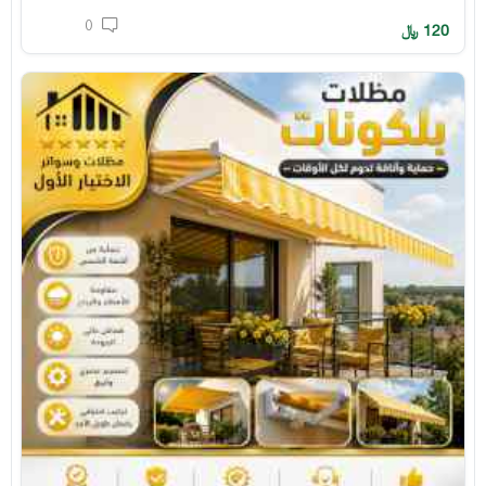
0
120
﷼