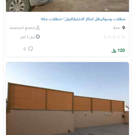
مظلات وسواترظل ابتكار الاختيارالاول✅مظلات مكة
مكة
مصنع التخصصي
قبل 3 أيام
0
120
﷼