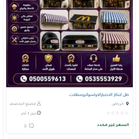
ظل ابتكار الاختيارالاولسواترومظلات
الرياض
مصنع التخصصي
قبل 3 أيام
السعر غير محدد
0