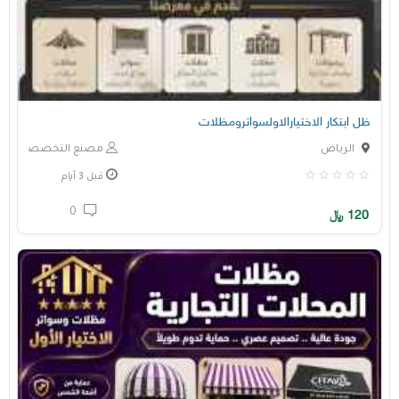
ظل ابتكار الاختيارالاولسواترومظلات
الرياض
مصنع التخصصي
قبل 3 أيام
0
120
﷼