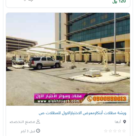
0
120
﷼
ورشة مظلات أبتكارمعرض الاختيارالاول للمظلات ص
أبها
مصنع التخصصي
قبل 3 أيام