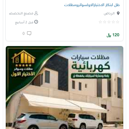
ظل ابتكار الاختيارالاولسواترومظلات
الرياض
مصنع التخصصي
قبل 2 أسابيع
0
120
﷼