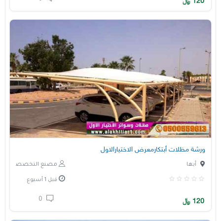
120
﷼
ورشة مظلات أبتكارمعرض الاختيارالاول
أبها
مصنع التخصصي
قبل 1 أسبوع
0
120
﷼