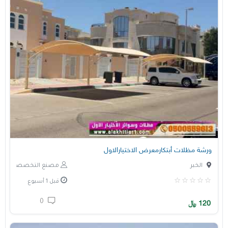
ورشة مظلات أبتكارمعرض الاختيارالاول
الخبر
مصنع التخصصي
قبل 1 أسبوع
0
120
﷼