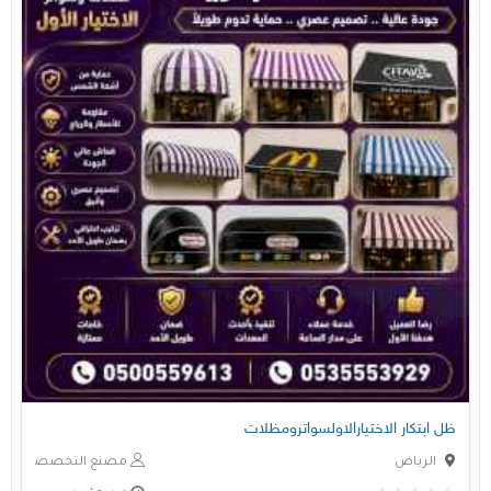
ظل ابتكار الاختيارالاولسواترومظلات
الرياض
مصنع التخصصي