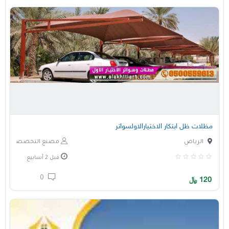
مظلات ظل ابتكار الاختيارالاولسواتر
الرياض
مصنع التخصصي
قبل 2 أسابيع
0
120
﷼