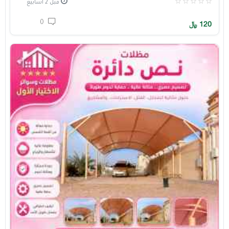
قبل 2 أسابيع
0
120
﷼