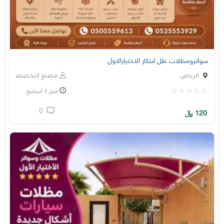
سواترومظلات ظل ابتكار الاختيارالاول
الرياض
مصنع التخصصي
قبل 3 أسابيع
0
120
﷼