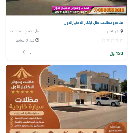
هناجرومظلات ظل ابتكار الاختيارالاول
الرياض
مصنع التخصصي
قبل 3 أسابيع
0
120
﷼