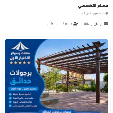
مصنع التخصصي
خدمات
اخر ظهور: قبل 2 يوم
المدونة
إرسال رسالة
متابعة
إتصل بنا
اتفاقية الاستخدام
الشروط & السياسات
تسجيل دخول
التسجيل في الموقع