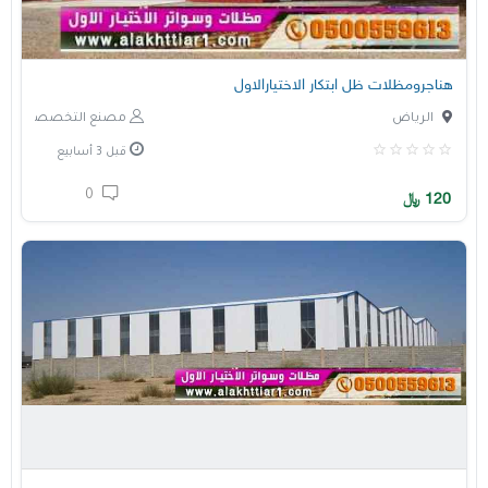
هناجرومظلات ظل ابتكار الاختيارالاول
الرياض
مصنع التخصصي
قبل 3 أسابيع
0
120
﷼