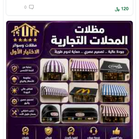
0
120
﷼