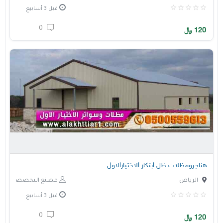
قبل 3 أسابيع
0
120
﷼
هناجرومظلات ظل ابتكار الاختيارالاول
الرياض
مصنع التخصصي
قبل 3 أسابيع
0
120
﷼