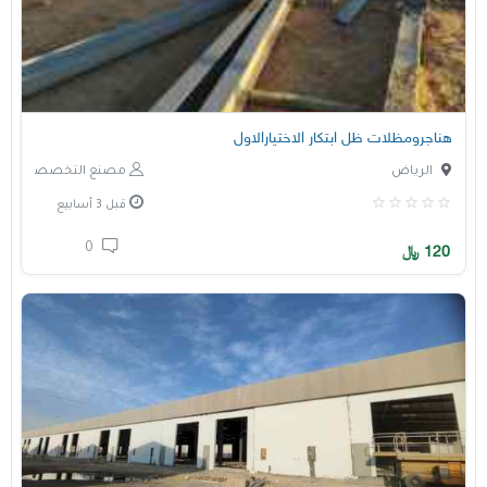
هناجرومظلات ظل ابتكار الاختيارالاول
الرياض
مصنع التخصصي
قبل 3 أسابيع
0
120
﷼