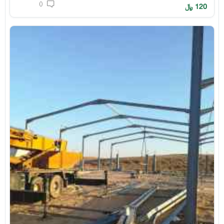
0
120
﷼