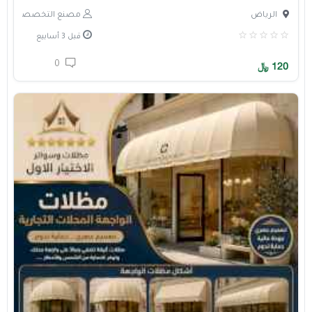
الرياض
مصنع التخصصي
قبل 3 أسابيع
0
120
﷼