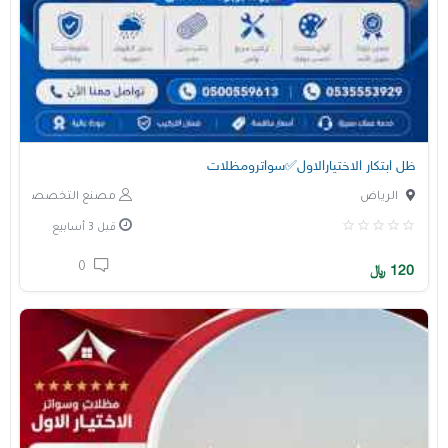
ظل ابتكار الاختيارالاول✅سواترومظلات
الرياض
مصنع التخصصي
قبل 3 أسابيع
0
120
﷼