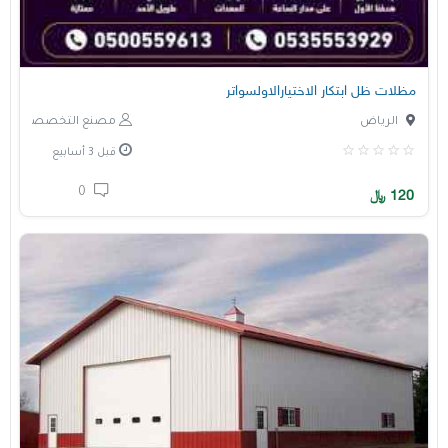
مظلات ظل ابتكار الاختيارالاولسواتر
الرياض
مصنع التخصصي
قبل 3 أسابيع
0
120
﷼