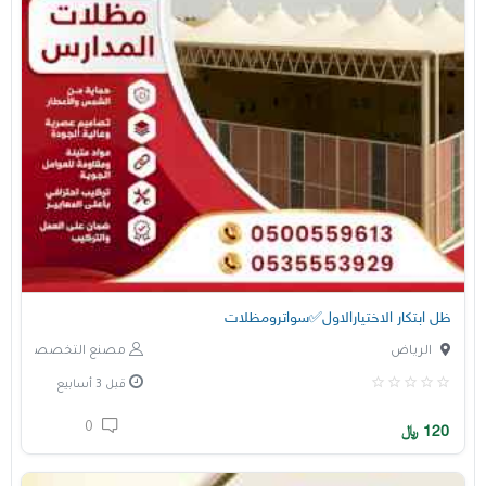
ظل ابتكار الاختيارالاول✅سواترومظلات
الرياض
مصنع التخصصي
قبل 3 أسابيع
0
120
﷼