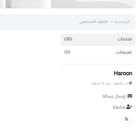
خدمات
الرئيسية
الملف الشخصي
المدونة
إتصل بنا
منتجات
(26)
اتفاقية الاستخدام
تقييمات
(0)
الشروط & السياسات
Haroon
تسجيل دخول
اخر ظهور: قبل 4 اشهر
التسجيل في الموقع
إرسال رسالة
متابعة