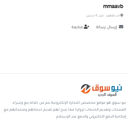
mmaavb
خدمات
اخر ظهور: قبل 6 سنين
المدونة
إرسال رسالة
متابعة
إتصل بنا
اتفاقية الاستخدام
الشروط & السياسات
تسجيل دخول
التسجيل في الموقع
نيو سوق هو موقع مخصص للتجارة الإلكترونية يتم من خلاله بيع وشراء
المنتجات وتقديم الخدمات لزوارنا مما يتيح لهم تقديم خدماتهم ومنتجاتهم مع
إمكانية الدفع الالكتروني والدفع عند الإستلام