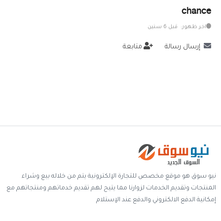
chance
خدمات
اخر ظهور: قبل 6 سنين
المدونة
إرسال رسالة
متابعة
إتصل بنا
اتفاقية الاستخدام
الشروط & السياسات
تسجيل دخول
التسجيل في الموقع
نيو سوق هو موقع مخصص للتجارة الإلكترونية يتم من خلاله بيع وشراء
المنتجات وتقديم الخدمات لزوارنا مما يتيح لهم تقديم خدماتهم ومنتجاتهم مع
إمكانية الدفع الالكتروني والدفع عند الإستلام