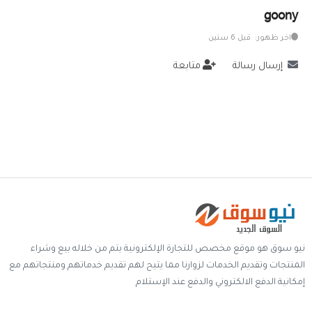
goony
خدمات
اخر ظهور: قبل 6 سنين
المدونة
إرسال رسالة
متابعة
إتصل بنا
اتفاقية الاستخدام
الشروط & السياسات
تسجيل دخول
التسجيل في الموقع
نيو سوق هو موقع مخصص للتجارة الإلكترونية يتم من خلاله بيع وشراء
المنتجات وتقديم الخدمات لزوارنا مما يتيح لهم تقديم خدماتهم ومنتجاتهم مع
إمكانية الدفع الالكتروني والدفع عند الإستلام