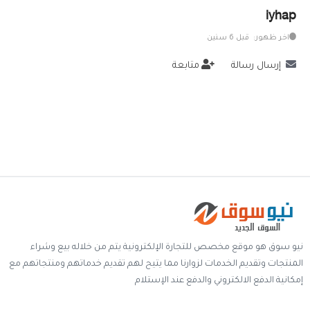
iyhap
خدمات
اخر ظهور: قبل 6 سنين
المدونة
إرسال رسالة
متابعة
إتصل بنا
اتفاقية الاستخدام
الشروط & السياسات
تسجيل دخول
التسجيل في الموقع
نيو سوق هو موقع مخصص للتجارة الإلكترونية يتم من خلاله بيع وشراء
المنتجات وتقديم الخدمات لزوارنا مما يتيح لهم تقديم خدماتهم ومنتجاتهم مع
إمكانية الدفع الالكتروني والدفع عند الإستلام