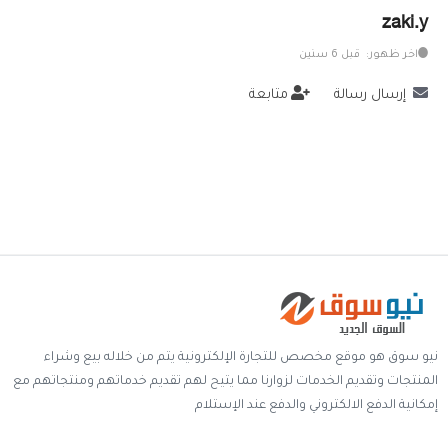
zaki.y
خدمات
اخر ظهور: قبل 6 سنين
المدونة
إرسال رسالة
متابعة
إتصل بنا
اتفاقية الاستخدام
الشروط & السياسات
تسجيل دخول
التسجيل في الموقع
نيو سوق هو موقع مخصص للتجارة الإلكترونية يتم من خلاله بيع وشراء
المنتجات وتقديم الخدمات لزوارنا مما يتيح لهم تقديم خدماتهم ومنتجاتهم مع
إمكانية الدفع الالكتروني والدفع عند الإستلام