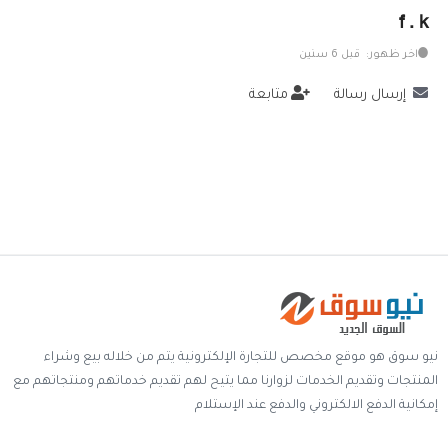
f . k
خدمات
اخر ظهور: قبل 6 سنين
المدونة
إرسال رسالة
متابعة
إتصل بنا
اتفاقية الاستخدام
الشروط & السياسات
تسجيل دخول
التسجيل في الموقع
نيو سوق هو موقع مخصص للتجارة الإلكترونية يتم من خلاله بيع وشراء
المنتجات وتقديم الخدمات لزوارنا مما يتيح لهم تقديم خدماتهم ومنتجاتهم مع
إمكانية الدفع الالكتروني والدفع عند الإستلام