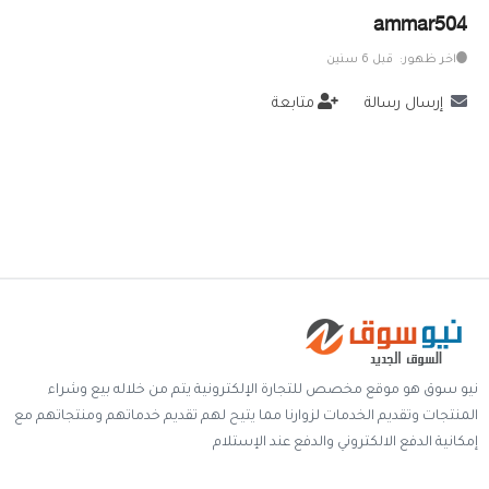
ammar504
خدمات
اخر ظهور: قبل 6 سنين
المدونة
إرسال رسالة
متابعة
إتصل بنا
اتفاقية الاستخدام
الشروط & السياسات
تسجيل دخول
التسجيل في الموقع
نيو سوق هو موقع مخصص للتجارة الإلكترونية يتم من خلاله بيع وشراء
المنتجات وتقديم الخدمات لزوارنا مما يتيح لهم تقديم خدماتهم ومنتجاتهم مع
إمكانية الدفع الالكتروني والدفع عند الإستلام