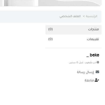
خدمات
الرئيسية
الملف الشخصي
المدونة
إتصل بنا
منتجات
(0)
اتفاقية الاستخدام
تقييمات
(0)
الشروط & السياسات
beke _
تسجيل دخول
اخر ظهور: قبل 6 سنين
التسجيل في الموقع
إرسال رسالة
متابعة