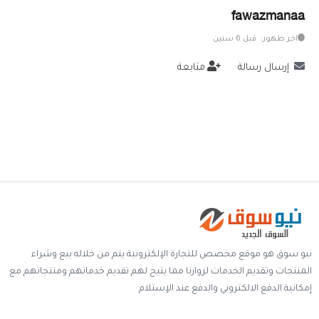
fawazmanaa
خدمات
اخر ظهور: قبل 6 سنين
المدونة
إرسال رسالة
متابعة
إتصل بنا
اتفاقية الاستخدام
الشروط & السياسات
تسجيل دخول
التسجيل في الموقع
نيو سوق هو موقع مخصص للتجارة الإلكترونية يتم من خلاله بيع وشراء
المنتجات وتقديم الخدمات لزوارنا مما يتيح لهم تقديم خدماتهم ومنتجاتهم مع
إمكانية الدفع الالكتروني والدفع عند الإستلام