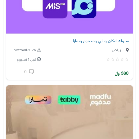
سيوله امكان وتابي ومدفوع وتمارا
الرياض
hotmail2026
قبل 1 أسبوع
0
360
﷼