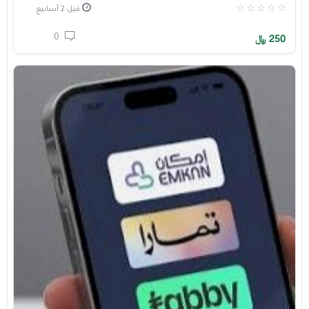
قبل 2 أسابيع
0
250
﷼