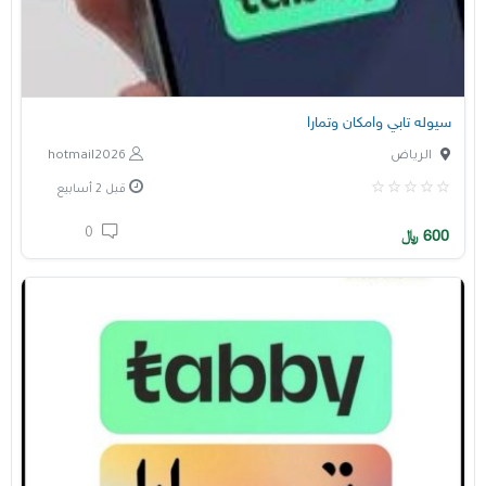
سيوله تابي وامكان وتمارا
الرياض
hotmail2026
قبل 2 أسابيع
0
600
﷼