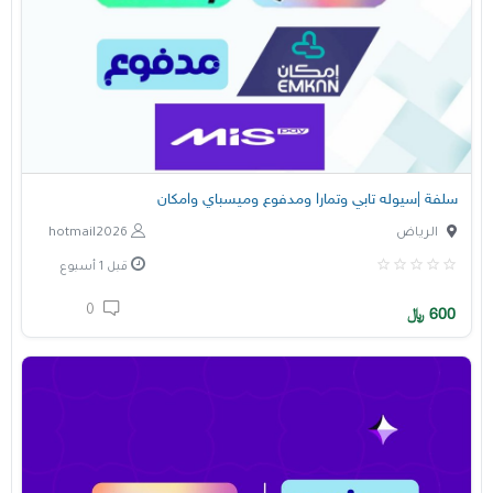
سلفة |سيوله تابي وتمارا ومدفوع وميسباي وامكان
الرياض
hotmail2026
قبل 1 أسبوع
0
600
﷼