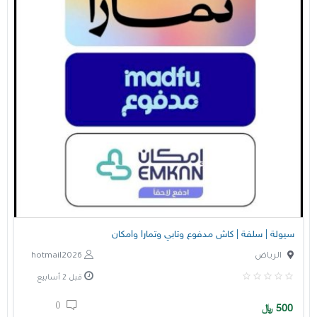
سيولة | سلفة | كاش مدفوع وتابي وتمارا وامكان
الرياض
hotmail2026
قبل 2 أسابيع
0
500
﷼