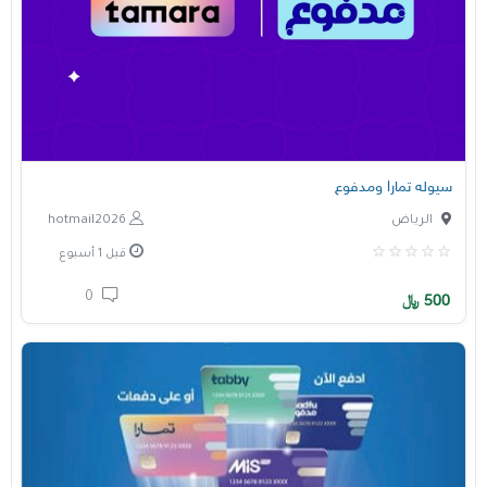
سيوله تمارا ومدفوع
الرياض
hotmail2026
قبل 1 أسبوع
0
500
﷼