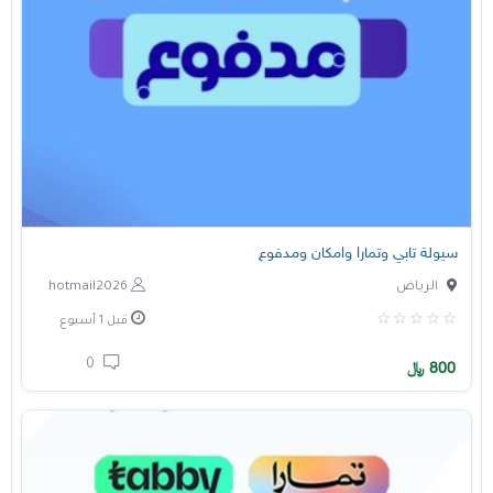
سيولة تابي وتمارا وامكان ومدفوع
الرياض
hotmail2026
قبل 1 أسبوع
0
800
﷼