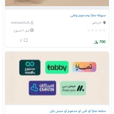
سيوله تمارا ومدفوع وتابي
الرياض
hotmail2026
قبل 1 أسبوع
0
700
﷼
سلفه تمارا او تابي او مدفوع او ميس باي