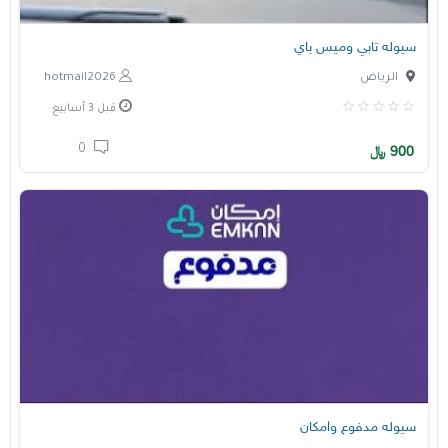
سيوله تابي وميس باي
الرياض
hotmail2026
قبل 3 أسابيع
0
900
﷼
سيوله مدفوع وامكان