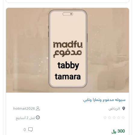
سيوله مدفوع وتمارا وتابي
الرياض
hotmail2026
قبل 2 أسابيع
0
300
﷼