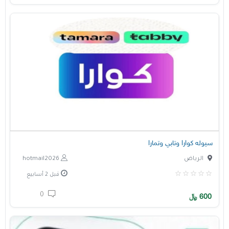
سيوله كوارا وتابي وتمارا
الرياض
hotmail2026
قبل 2 أسابيع
0
600
﷼