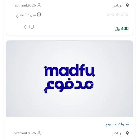
الرياض
hotmail2026
قبل 2 أسابيع
0
400
﷼
سيوله مدفوع
الرياض
hotmail2026