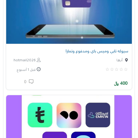
سيوله تابي وميس باي ومدفوع وتمارا
أبها
hotmail2026
قبل 1 أسبوع
0
400
﷼