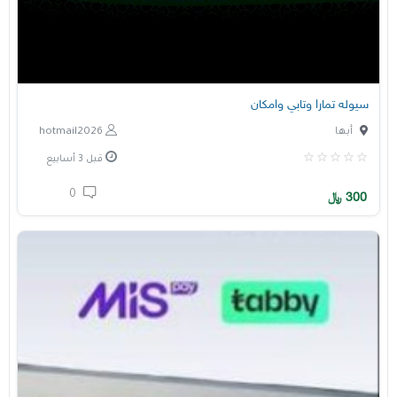
سيوله تمارا وتابي وامكان
أبها
hotmail2026
قبل 3 أسابيع
0
300
﷼