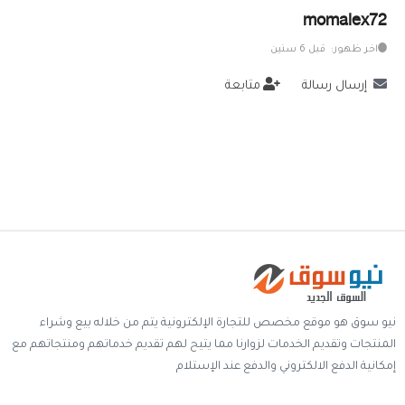
momalex72
خدمات
اخر ظهور: قبل 6 سنين
المدونة
إرسال رسالة
متابعة
إتصل بنا
اتفاقية الاستخدام
الشروط & السياسات
تسجيل دخول
التسجيل في الموقع
نيو سوق هو موقع مخصص للتجارة الإلكترونية يتم من خلاله بيع وشراء
المنتجات وتقديم الخدمات لزوارنا مما يتيح لهم تقديم خدماتهم ومنتجاتهم مع
إمكانية الدفع الالكتروني والدفع عند الإستلام