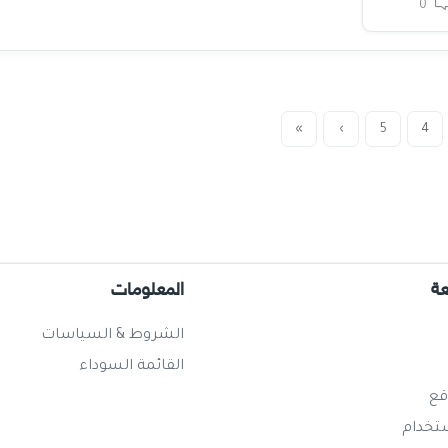
0
»
›
5
4
عة
المعلومات
الشروط & السياسات
القائمة السوداء
قع
ستخدام