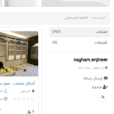
خدمات
الرئيسية
الملف الشخصي
المدونة
إتصل بنا
منتجات
(767)
اتفاقية الاستخدام
تقييمات
(0)
الشروط & السياسات
nagham.enjineer
تسجيل دخول
اخر ظهور: قبل 1 عام
التسجيل في الموقع
إرسال رسالة
أشكال مشبات ، صور مش
متابعة
الرياض
nagham.enjineer
قبل 3 س
1
﷼