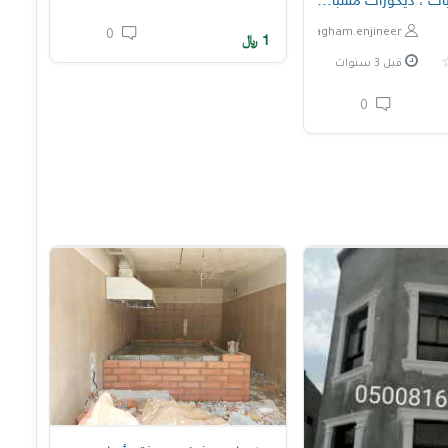
ت ، ديكورات مشبات الأحساء
nagham.enjineer
0
1
﷼
قبل 3 سنوات
0