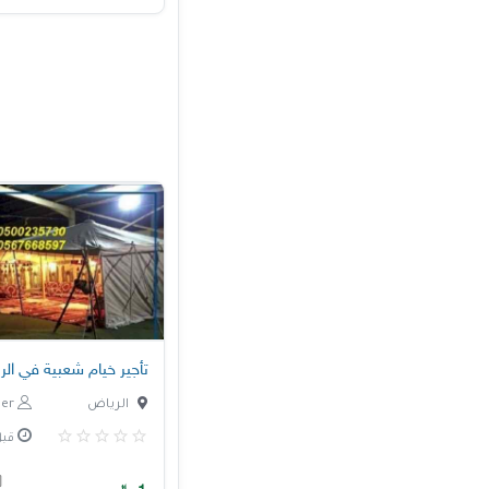
تأجير خيام شعبية في ال
الرياض
nagham.enjineer
قبل 3 س