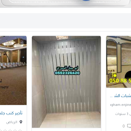
بات الشرقيه
تأجير كنب جل
نوات
الرياض
0