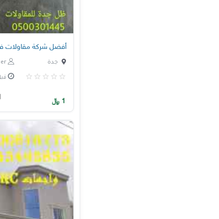
أفضل شركة مقاولات ف
جدة
nagham.enjineer
قبل 3 س
1
﷼