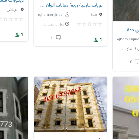
ديكورات مشبا
بويات خارجية روعة دهانات الوان سادة
الرياض
جدة
nagham.enjineer
قبل 3 سنوات
ي جدة
1
﷼
0
1
﷼
نوات
0