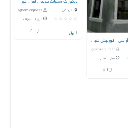
ديكورات مشبات حديثة ، أفران خبز
الرياض
nagham.enjineer
قبل 3 سنوات
0
1
﷼
ر سي ، كورنيش شبابيك جي ار سي
nagham.enjineer
قبل 3 سنوات
0