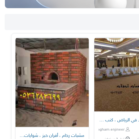
د في الرياض ، كنب ملكي كحلي وسكري
nagham.enjineer
مشبات رخام ، أفران خبز ، شوايات مطاعم