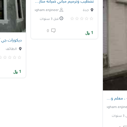
تشطيب وترميم مباني صيانة منازل بجدة
جدة
nagham.enjineer
قبل 3 سنوات
0
1
﷼
ديكورات جي آ
الطائف
1
﷼
نوات