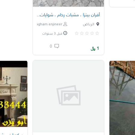
أفران بيتزا ، مشبات رخام ، شوايات في الرياض
الرياض
nagham.enjineer
قبل 3 سنوات
0
1
﷼