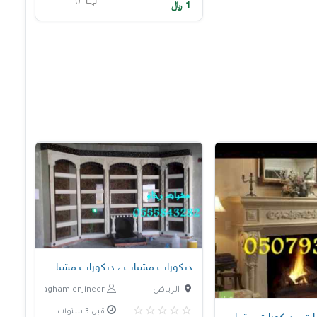
0
1
﷼
ديكورات مشبات ، ديكورات مشبات فخمه
الرياض
nagham.enjineer
قبل 3 سنوات