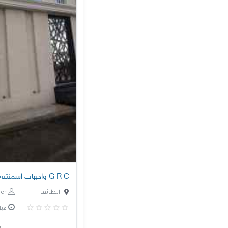
G R C واجهات اسمنتية ، معلم واجهات جي ار سي
الطائف
nagham.enjineer
قبل 3 س