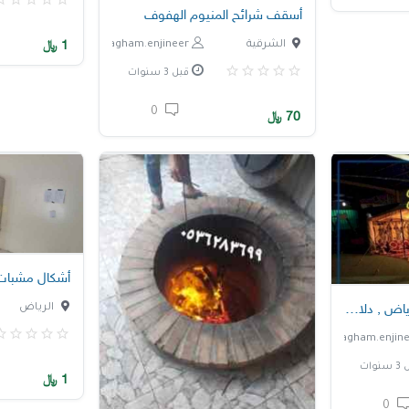
أسقف شرائح المنيوم الهفوف
1
﷼
الشرقية
nagham.enjineer
قبل 3 سنوات
0
70
﷼
أشكال مشبات
رياض , دلات قهوة كبيرة
الرياض
نوات
1
﷼
0