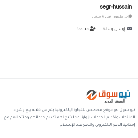
segr-hussain
خدمات
اخر ظهور: قبل 6 سنين
المدونة
إرسال رسالة
متابعة
إتصل بنا
اتفاقية الاستخدام
الشروط & السياسات
تسجيل دخول
التسجيل في الموقع
نيو سوق هو موقع مخصص للتجارة الإلكترونية يتم من خلاله بيع وشراء
المنتجات وتقديم الخدمات لزوارنا مما يتيح لهم تقديم خدماتهم ومنتجاتهم مع
إمكانية الدفع الالكتروني والدفع عند الإستلام