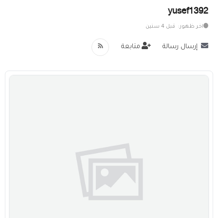
yusef1392
خدمات
اخر ظهور: قبل 4 سنين
المدونة
إرسال رسالة
متابعة
إتصل بنا
اتفاقية الاستخدام
الشروط & السياسات
تسجيل دخول
التسجيل في الموقع