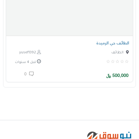
الطائف حي الرميدة
الطائف
yusef1392
قبل 4 سنوات
0
500,000
﷼