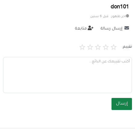
don101
خدمات
اخر ظهور: قبل 6 سنين
المدونة
إرسال رسالة
متابعة
إتصل بنا
تقييم:
اتفاقية الاستخدام
الشروط & السياسات
تسجيل دخول
التسجيل في الموقع
إرسال