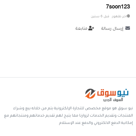
7soon123
خدمات
اخر ظهور: قبل 6 سنين
المدونة
إرسال رسالة
متابعة
إتصل بنا
اتفاقية الاستخدام
الشروط & السياسات
تسجيل دخول
التسجيل في الموقع
نيو سوق هو موقع مخصص للتجارة الإلكترونية يتم من خلاله بيع وشراء
المنتجات وتقديم الخدمات لزوارنا مما يتيح لهم تقديم خدماتهم ومنتجاتهم مع
إمكانية الدفع الالكتروني والدفع عند الإستلام