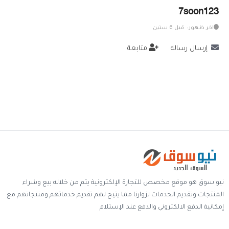
7soon123
خدمات
اخر ظهور: قبل 6 سنين
المدونة
إرسال رسالة
متابعة
إتصل بنا
اتفاقية الاستخدام
الشروط & السياسات
تسجيل دخول
التسجيل في الموقع
نيو سوق هو موقع مخصص للتجارة الإلكترونية يتم من خلاله بيع وشراء
المنتجات وتقديم الخدمات لزوارنا مما يتيح لهم تقديم خدماتهم ومنتجاتهم مع
إمكانية الدفع الالكتروني والدفع عند الإستلام