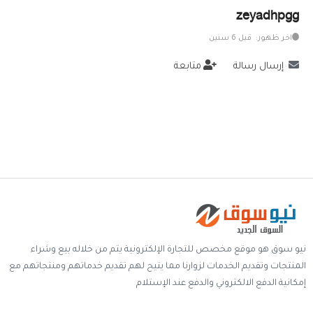
zeyadhpgg
خدمات
اخر ظهور: قبل 6 سنين
المدونة
إرسال رسالة
متابعة
إتصل بنا
اتفاقية الاستخدام
الشروط & السياسات
تسجيل دخول
التسجيل في الموقع
نيو سوق هو موقع مخصص للتجارة الإلكترونية يتم من خلاله بيع وشراء
المنتجات وتقديم الخدمات لزوارنا مما يتيح لهم تقديم خدماتهم ومنتجاتهم مع
إمكانية الدفع الالكتروني والدفع عند الإستلام