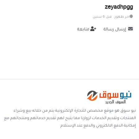
zeyadhpgg
خدمات
اخر ظهور: قبل 6 سنين
المدونة
إرسال رسالة
متابعة
إتصل بنا
اتفاقية الاستخدام
الشروط & السياسات
تسجيل دخول
التسجيل في الموقع
نيو سوق هو موقع مخصص للتجارة الإلكترونية يتم من خلاله بيع وشراء
المنتجات وتقديم الخدمات لزوارنا مما يتيح لهم تقديم خدماتهم ومنتجاتهم مع
إمكانية الدفع الالكتروني والدفع عند الإستلام