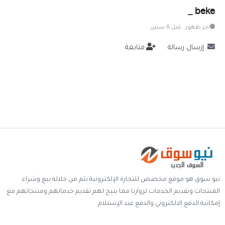
beke _
خدمات
اخر ظهور: قبل 6 سنين
المدونة
إرسال رسالة
متابعة
إتصل بنا
اتفاقية الاستخدام
الشروط & السياسات
تسجيل دخول
التسجيل في الموقع
نيو سوق هو موقع مخصص للتجارة الإلكترونية يتم من خلاله بيع وشراء
المنتجات وتقديم الخدمات لزوارنا مما يتيح لهم تقديم خدماتهم ومنتجاتهم مع
إمكانية الدفع الالكتروني والدفع عند الإستلام