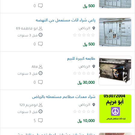
500
﷼
0
خدمات
راعي شراء اثاث مستعمل حي النهضه
المدونة
الرياض
ابو فاطمه 69
إتصل بنا
قبل 3 سنوات
500
﷼
0
اتفاقية الاستخدام
طابعه كبيرة للبيع
الشروط & السياسات
الرياض
Alia
تسجيل دخول
قبل 3 سنوات
التسجيل في الموقع
30,000
﷼
0
شراء معدات مطاعم مستعمله بالرياض
الرياض
ابومريم 123
قبل 3 سنوات
10,000
﷼
5